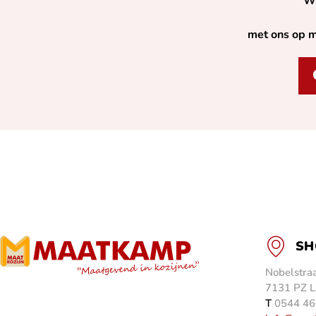
Wi
met ons op m
SH
Nobelstraa
7131 PZ L
T
0544 46