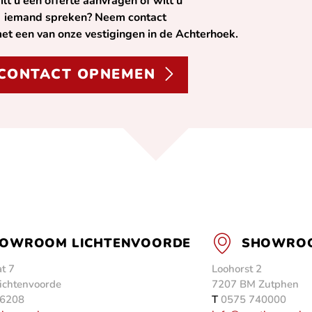
lt u een offerte aanvragen of wilt u
iemand spreken? Neem contact
et een van onze vestigingen in de Achterhoek.
CONTACT OPNEMEN
OWROOM LICHTENVOORDE
SHOWROO
t 7
Loohorst 2
ichtenvoorde
7207 BM Zutphen
6208
T
0575 740000