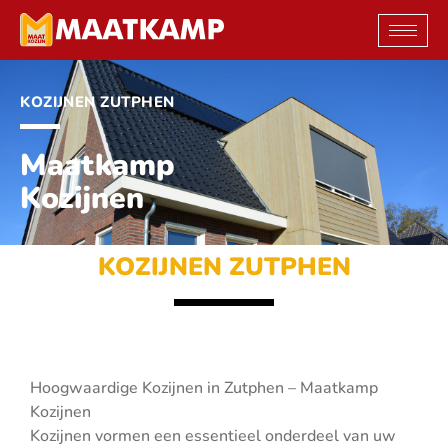
Ga
naar
de
inhoud
KOZIJNEN ZUTPHEN
Maatkamp
Kozijnen
KOZIJNEN ZUTPHEN
Hoogwaardige Kozijnen in Zutphen – Maatkamp
Kozijnen
Kozijnen vormen een essentieel onderdeel van uw