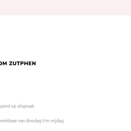
M ZUTPHEN
pend op afspraak.
ereikbaar van dinsdag t/m vrijdag