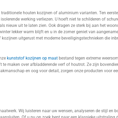
 traditionele houten kozijnen of aluminium varianten. Ten eerst
isolerende werking verliezen. U hoeft niet te schilderen of schu
s nieuw uit te laten zien. Ook dragen ze sterk bij aan het woo
nter lekker warm blijft en u in de zomer geniet van aangename koe
 kozijnen uitgerust met moderne beveiligingstechnieken die inb
onze
kunststof kozijnen op maat
bestand tegen extreme weerso
ft te maken over afbladderende verf of houtrot. Ze zijn bovendien
s vakmanschap en oog voor detail, zorgen onze producten voor 
 maatwerk. Wij luisteren naar uw wensen, analyseren de stijl en
ansluiten. Of u nu op zoek bent naar een klassieke uitstraling di