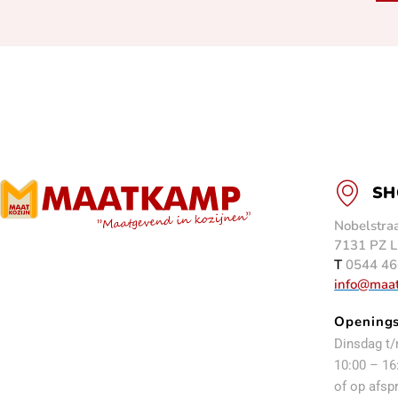
SH
Nobelstraa
7131 PZ L
T
0544 46
info@maa
Openings
Dinsdag t/
10:00 – 16
of op afsp