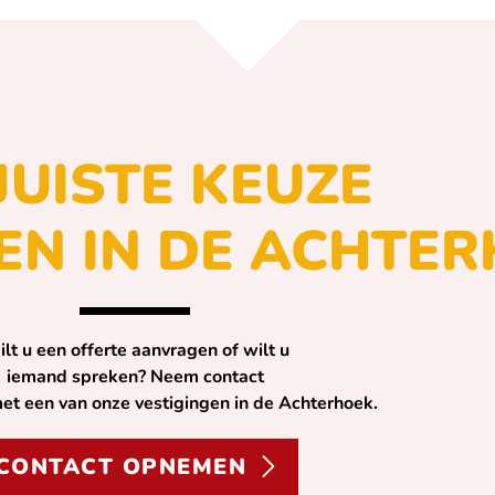
JUISTE KEUZE
EN IN DE ACHTER
lt u een offerte aanvragen of wilt u
iemand spreken? Neem contact
et een van onze vestigingen in de Achterhoek.
CONTACT OPNEMEN