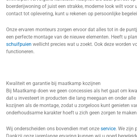
boerderijwoning of juist een strakke, moderne look wilt voor
contact tot oplevering, kunt u rekenen op persoonlijke begel
Onze ervaren monteurs zorgen ervoor dat alles tot in de punt
een perfecte montage van de nieuwe elementen. Heeft u planne
schuifpuien
wellicht precies wat u zoekt. Ook deze worden v
functioneren.
Kwaliteit en garantie bij maatkamp kozijnen
Bij Maatkamp doen we geen concessies als het gaat om kwalit
dat u investeert in producten die lang meegaan en onder all
kozijnen als de montage, zodat u zorgeloos kunt genieten va
onderhoudsarme karakter hoeft u zich geen zorgen te maken o
Wij onderscheiden ons bovendien met onze
service
. We zijn 
Dankzij onze jarenlange ervaring kunnen wij u goed begeleiden