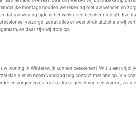
aar aan iemand overlaat. Daarom werken wij bij Maatkamp uits
iteindelijke montage houden we rekening met uw wensen en zorg
t en dat uw woning tijdens het werk goed beschermd blijft. Eve
essioneel verzorgd, zodat alles er weer strak uitziet als wij ve
geteam, en daar zijn wij trots op.
w woning in Winterswijk kunnen betekenen? Wilt u een vrijblijv
arzel dan niet en neem vandaag nog contact met ons op. Via on
erder en zorgen ervoor dat u straks geniet van een warme, veilig