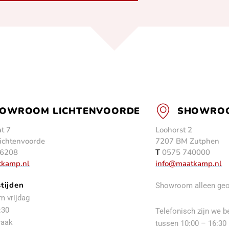
OWROOM LICHTENVOORDE
SHOWROO
t 7
Loohorst 2
ichtenvoorde
7207 BM Zutphen
6208
T
0575 740000
tkamp.nl
info@maatkamp.nl
tijden
Showroom alleen geo
m vrijdag
:30
Telefonisch zijn we b
raak
tussen 10:00 – 16:30