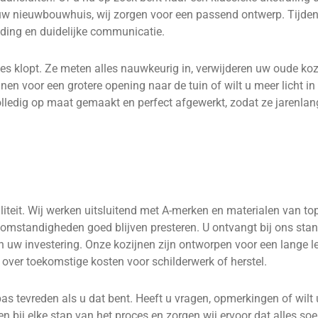
 uw nieuwbouwhuis, wij zorgen voor een passend ontwerp. Tijdens 
eiding en duidelijke communicatie.
jes klopt. Ze meten alles nauwkeurig in, verwijderen uw oude ko
n voor een grotere opening naar de tuin of wilt u meer licht in
olledig op maat gemaakt en perfect afgewerkt, zodat ze jarenl
eit. Wij werken uitsluitend met A-merken en materialen van topk
e omstandigheden goed blijven presteren. U ontvangt bij ons sta
n uw investering. Onze kozijnen zijn ontworpen voor een lange l
ver toekomstige kosten voor schilderwerk of herstel.
pas tevreden als u dat bent. Heeft u vragen, opmerkingen of wilt 
 bij elke stap van het proces en zorgen wij ervoor dat alles soe