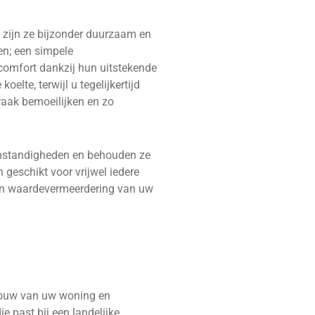
e zijn ze bijzonder duurzaam en
ren; een simpele
ncomfort dankzij hun uitstekende
lte, terwijl u tegelijkertijd
raak bemoeilijken en zo
mstandigheden en behouden ze
 geschikt voor vrijwel iedere
een waardevermeerdering van uw
 bouw van uw woning en
e past bij een landelijke