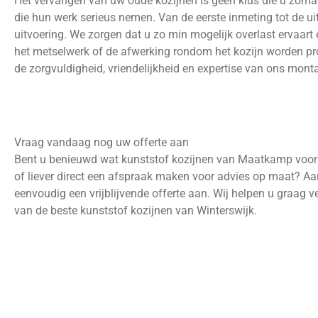
Het vervangen van uw oude kozijnen is geen klus die u zom
die hun werk serieus nemen. Van de eerste inmeting tot de u
uitvoering. We zorgen dat u zo min mogelijk overlast ervaar
het metselwerk of de afwerking rondom het kozijn worden prof
de zorgvuldigheid, vriendelijkheid en expertise van ons monta
Vraag vandaag nog uw offerte aan
Bent u benieuwd wat kunststof kozijnen van Maatkamp voor u
of liever direct een afspraak maken voor advies op maat? A
eenvoudig een vrijblijvende offerte aan. Wij helpen u graag v
van de beste kunststof kozijnen van Winterswijk.