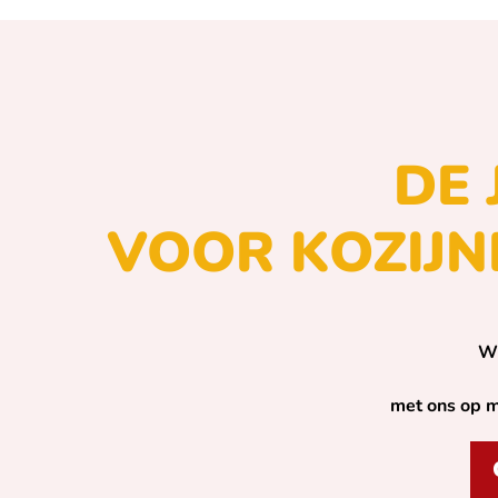
DE 
VOOR KOZIJN
Wi
met ons op m