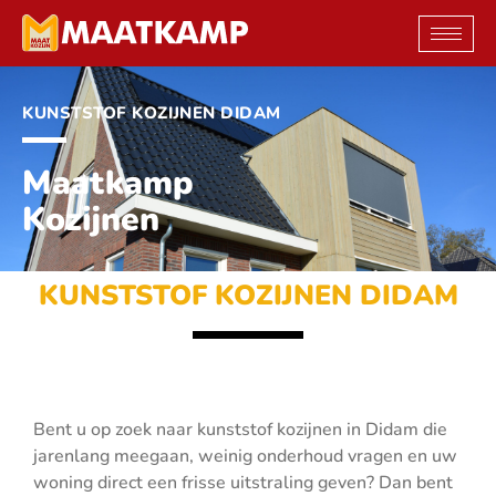
Ga
naar
de
inhoud
KUNSTSTOF KOZIJNEN DIDAM
Maatkamp
Kozijnen
KUNSTSTOF KOZIJNEN DIDAM
Bent u op zoek naar kunststof kozijnen in Didam die
jarenlang meegaan, weinig onderhoud vragen en uw
woning direct een frisse uitstraling geven? Dan bent