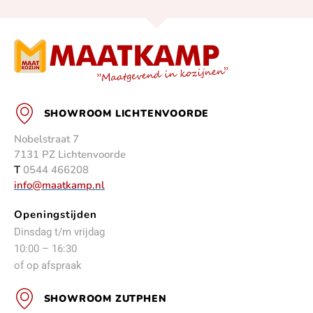
SHOWROOM LICHTENVOORDE
Nobelstraat 7
7131 PZ Lichtenvoorde
T
0544 466208
info@maatkamp.nl
Openingstijden
Dinsdag t/m vrijdag
10:00 – 16:30
of op afspraak
SHOWROOM ZUTPHEN