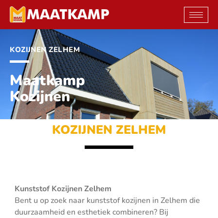
Ga
naar
de
inhoud
KOZIJNEN ZELHEM
Maatkamp
Kozijnen
KOZIJNEN ZELHEM
Kunststof Kozijnen Zelhem
Bent u op zoek naar kunststof kozijnen in Zelhem die
duurzaamheid en esthetiek combineren? Bij