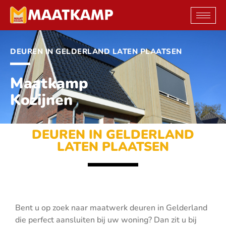
Ga
naar
de
inhoud
DEUREN IN GELDERLAND LATEN PLAATSEN
Maatkamp
Kozijnen
DEUREN IN GELDERLAND
LATEN PLAATSEN
Bent u op zoek naar maatwerk deuren in Gelderland
die perfect aansluiten bij uw woning? Dan zit u bij