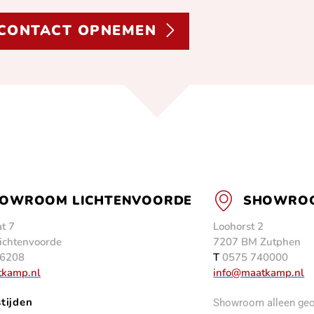
CONTACT OPNEMEN
OWROOM LICHTENVOORDE
SHOWROO
t 7
Loohorst 2
ichtenvoorde
7207 BM Zutphen
6208
T
0575 740000
tkamp.nl
info@maatkamp.nl
tijden
Showroom alleen geo