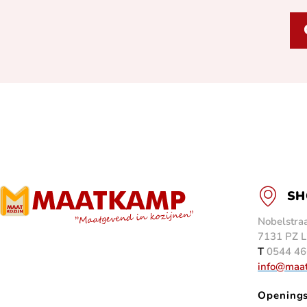
SH
Nobelstraa
7131 PZ L
T
0544 46
info@maa
Openings