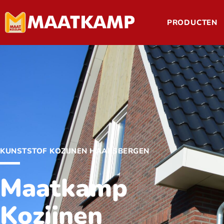
Ga
naar
PRODUCTEN
de
inhoud
KUNSTSTOF KOZIJNEN HAAKSBERGEN
Maatkamp
Kozijnen