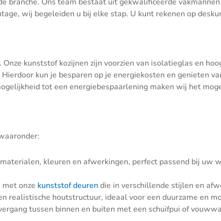
 de branche. Ons team bestaat uit gekwalificeerde vakmannen
age, wij begeleiden u bij elke stap. U kunt rekenen op deskun
. Onze kunststof kozijnen zijn voorzien van isolatieglas en ho
 Hierdoor kun je besparen op je energiekosten en genieten va
ogelijkheid tot een energiebespaarlening maken wij het mog
 waaronder:
e materialen, kleuren en afwerkingen, perfect passend bij uw 
is met onze
kunststof deuren
die in verschillende stijlen en a
n realistische houtstructuur, ideaal voor een duurzame en m
vergang tussen binnen en buiten met een schuifpui of vouwwa