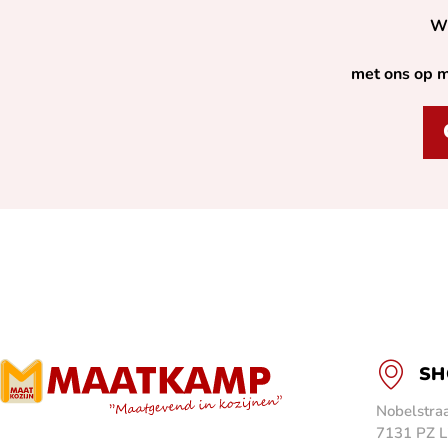
Wi
met ons op m
SH
Nobelstraa
7131 PZ L