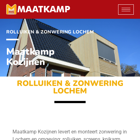
Ga
naar
de
inhoud
ROLLUIKEN & ZONWERING LOCHEM
Maatkamp
Kozijnen
ROLLUIKEN & ZONWERING
LOCHEM
Maatkamp Kozijnen levert en monteert zonwering in
Lochem en omgeving: rolluiken, screens, knikarm