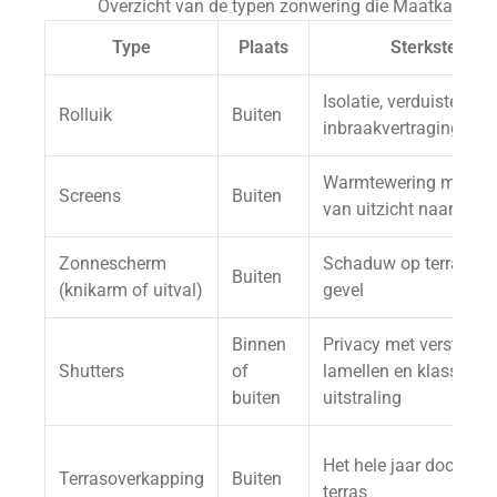
Overzicht van de typen zonwering die Maatkamp leve
Type
Plaats
Sterkste punt
Isolatie, verduistering 
Rolluik
Buiten
inbraakvertraging
Warmtewering met be
Screens
Buiten
van uitzicht naar buit
Zonnescherm
Schaduw op terras, ba
Buiten
(knikarm of uitval)
gevel
Binnen
Privacy met verstelbar
Shutters
of
lamellen en klassieke
buiten
uitstraling
Het hele jaar door een
Terrasoverkapping
Buiten
terras