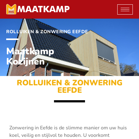
Ga
naar
de
inhoud
ROLLUIKEN & ZONWERING EEFDE
Maatkamp
Kozijnen
ROLLUIKEN & ZONWERING
EEFDE
Zonwering in Eefde is de slimme manier om uw huis
koel, veilig en stijlvol te houden. U voorkomt