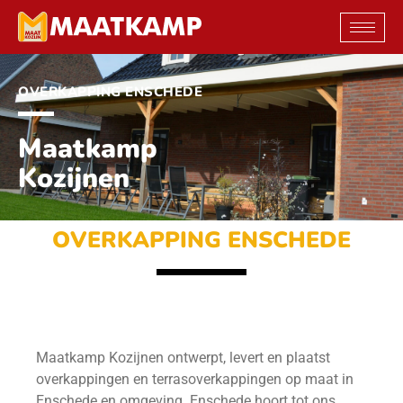
Ga
naar
de
inhoud
OVERKAPPING ENSCHEDE
Maatkamp
Kozijnen
OVERKAPPING ENSCHEDE
Maatkamp Kozijnen ontwerpt, levert en plaatst
overkappingen en terrasoverkappingen op maat in
Enschede en omgeving. Enschede hoort tot ons