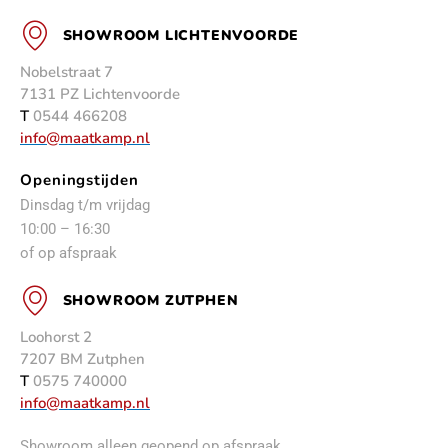
SHOWROOM LICHTENVOORDE
Nobelstraat 7
7131 PZ Lichtenvoorde
T
0544 466208
info@maatkamp.nl
Openingstijden
Dinsdag t/m vrijdag
10:00 – 16:30
of op afspraak
SHOWROOM ZUTPHEN
Loohorst 2
7207 BM Zutphen
T
0575 740000
info@maatkamp.nl
Showroom alleen geopend op afspraak.