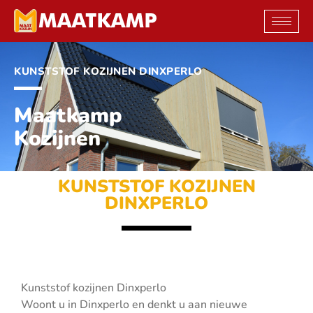
Ga
naar
de
inhoud
KUNSTSTOF KOZIJNEN DINXPERLO
Maatkamp
Kozijnen
KUNSTSTOF KOZIJNEN
DINXPERLO
Kunststof kozijnen Dinxperlo
Woont u in Dinxperlo en denkt u aan nieuwe